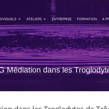
DIVIDUELS
ATELIERS
ENTREPRISE
FORMATION
A P
Médiation dans les Troglodyte
on dans les Troglodytes de Trô