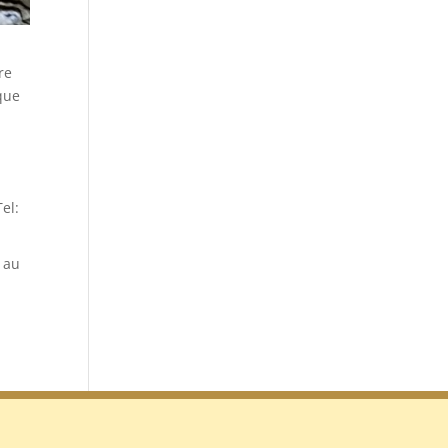
re
que
el:
 au