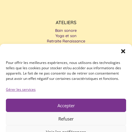
ATELIERS
Bain sonore
Yoga et son
Retraite Renaissance
Cercle de tambours
Pour offrir les meilleures expériences, nous utilisons des technologies
telles que les cookies pour stocker et/ou accéder aux informations des
appareils. Le fait de ne pas consentir ou de retirer son consentement
peut avoir un effet négatif sur certaines caractéristiques et fonctions.
Gérer les services
INSCRIVEZ-VOUS À LA NEWSLETTER
Accepter
Et recevez les informations sur nos événements.
Refuser
S'INSCRIRE
Voir les préférences